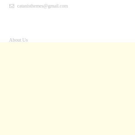
catanisthemes@gmail.com
INFORMATION
About Us
Gallery
Latest News
Contact Us
SITEMAP
Write For Us
Friend Tells
FAQ’s