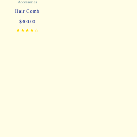
Invitation & Gifts
Luxury Thank You Gift Tags
$
45.00
Donec vel finibus massa. Cras et nibh risus. Morbi at eu
venenatis, nibh nec vehicula fermentum felis enim.
2404 Redwood Ct, Auburn, WA 98092, USA
(+1) 207 187 1989
catanisthemes@gmail.com