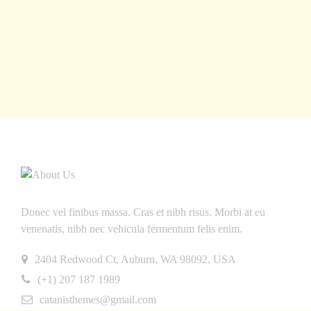
INFORMATION
About Us
Gallery
Latest News
Contact Us
SITEMAP
Write For Us
Friend Tells
FAQ’s
Get Helps